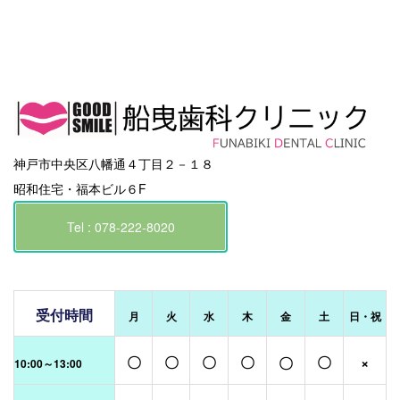
神戸市中央区八幡通４丁目２－１８
昭和住宅・福本ビル６F
Tel : 078-222-8020
受付時間
月
火
水
木
金
土
日・祝
〇
〇
〇
〇
〇
×
〇
10:00～13:00